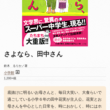
さよなら、田中さん
鈴木 るりか／著
小学館
1,200+税
底抜けに明るいお母さんと、毎日大笑い、大食らいで
過ごしている小学６年の田中花実が主人公。花実とお
母さんを中心とした日常を、時におかしく、時にはホ