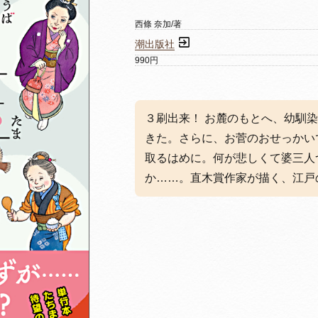
西條 奈加/著
潮出版社
990円
３刷出来！ お麓のもとへ、幼馴
きた。さらに、お菅のおせっかい
取るはめに。何が悲しくて婆三人
か……。直木賞作家が描く、江戸