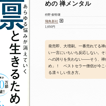
めの 禅メンタル
枡野 俊明/著
飛鳥新社
1,650円
発売即、大増刷。一番売れてる禅
い一言にいちいち反応しない。そ
への誇りを失わない——そう、禅
め」！ ベストセラー僧侶が今こ
る凛々しい生き方。