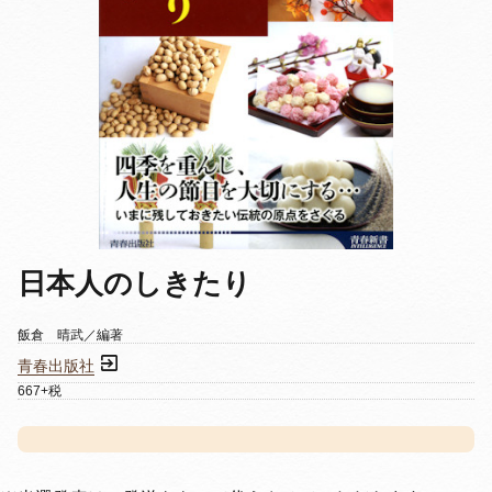
日本人のしきたり
飯倉 晴武／編著
青春出版社
667+税