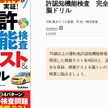
許認知機能検査 完
脳ドリル
川島 隆太/ドリル監修、長 信一/検定監修
Gakken
1,375円
75歳以上の運転免許認知機能検
再現した模擬テスト全4回分と、
分を収録。模擬テスト＆脳トレの
検査に臨みましょう。