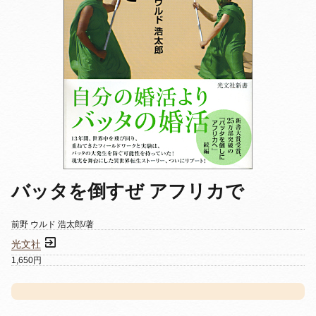
バッタを倒すぜ アフリカで
前野 ウルド 浩太郎/著
光文社
1,650円