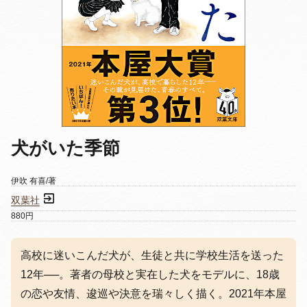
犬がいた季節
伊吹 有喜/著
双葉社
880円
高校に迷いこんだ犬が、生徒と共に学校生活を送った
12年──。著者の母校と実在した犬をモデルに、18歳
の恋や友情、逡巡や決意を瑞々しく描く。2021年本屋