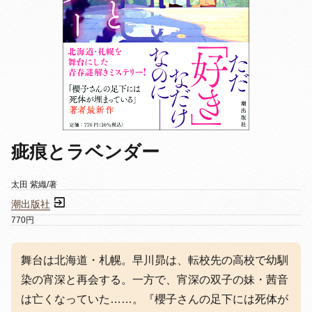
疵痕とラベンダー
太田 紫織/著
潮出版社
770円
舞台は北海道・札幌。早川昴は、転校先の高校で幼馴
染の宵深と再会する。一方で、宵深の双子の妹・茜音
は亡くなっていた……。『櫻子さんの足下には死体が