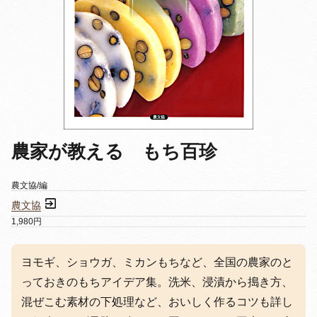
農家が教える もち百珍
農文協/編
農文協
1,980円
ヨモギ、ショウガ、ミカンもちなど、全国の農家のと
っておきのもちアイデア集。洗米、浸漬から搗き方、
混ぜこむ素材の下処理など、おいしく作るコツも詳し