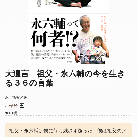
大遺言 祖父・永六輔の今を生き
る３６の言葉
永 拓実／著
小学館
900+税
祖父・永六輔は僕に何も残さず逝った。僕は祖父のノ