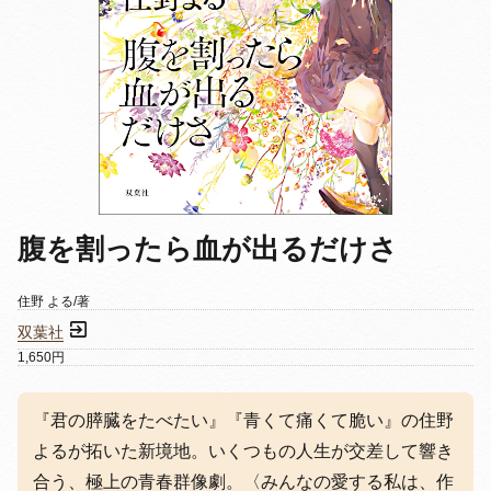
腹を割ったら血が出るだけさ
住野 よる/著
双葉社
1,650円
『君の膵臓をたべたい』『青くて痛くて脆い』の住野
よるが拓いた新境地。いくつもの人生が交差して響き
合う、極上の青春群像劇。〈みんなの愛する私は、作