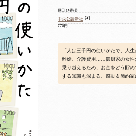
原田 ひ香/著
中央公論新社
770円
「人は三千円の使いかたで、人生
離婚、介護費用……御厨家の女性
乗り越えるため、お金をどう貯め
する知識も深まる、感動＆節約家