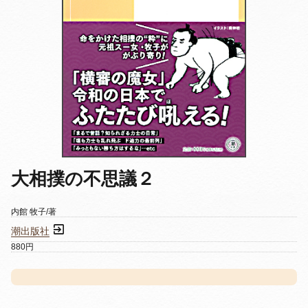
大相撲の不思議２
内館 牧子/著
潮出版社
880円