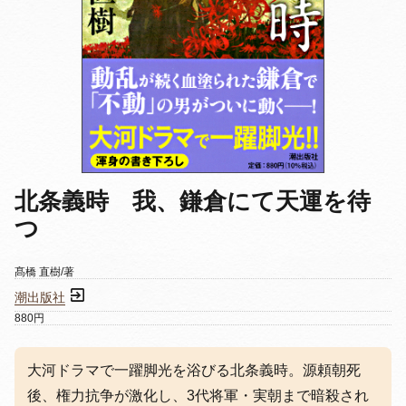
北条義時 我、鎌倉にて天運を待
つ
髙橋 直樹/著
潮出版社
880円
大河ドラマで一躍脚光を浴びる北条義時。源頼朝死
後、権力抗争が激化し、3代将軍・実朝まで暗殺され