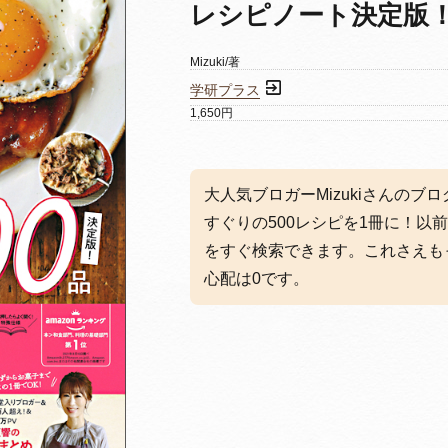
レシピノート決定版！
Mizuki/著
学研プラス
1,650円
大人気ブロガーMizukiさんの
すぐりの500レシピを1冊に！以
をすぐ検索できます。これさえも
心配は0です。