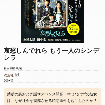
哀愁しんでれら もう一人のシンデ
レラ
秋吉 理香子/著
双葉社
600+税
禁断の裏おとぎ話サスペンス開幕！幸せなはずの彼女
は、なぜ社会を震撼させる凶悪事件を起こしたのか？