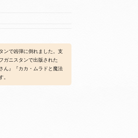
タンで凶弾に倒れました。支
フガニスタンで出版された
さん』『カカ・ムラドと魔法
す。