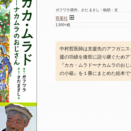
ガフワラ/原作、さだ まさし・他/訳・文
双葉社
1,500+税
中村哲医師は支援先のアフガニス
援の功績を後世に語り継ぐためア
『カカ・ムラド〜ナカムラのおじ
の小箱』を１冊にまとめた絵本で