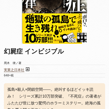
幻屍症 インビジブル
周木 律／著
実業之日本社
648+税
孤島×殺人×閉鎖空間——。絶叫するほどイッキ読
み！ シリーズ累計10万部突破、『不死症』の著者が
ふたたび世に放つ驚愕のホラーミステリー。絶海の孤