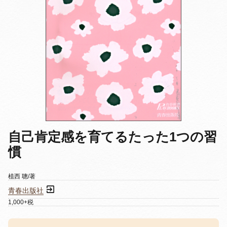
自己肯定感を育てるたった1つの習
慣
植西 聰/著
青春出版社
1,000+税