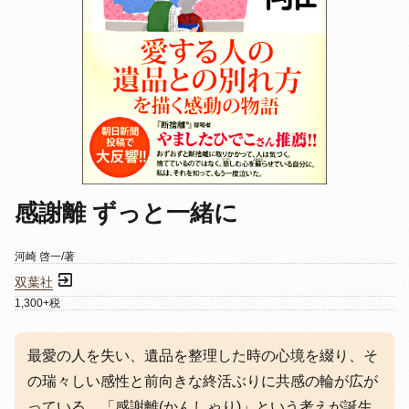
感謝離 ずっと一緒に
河崎 啓一/著
双葉社
1,300+税
最愛の人を失い、遺品を整理した時の心境を綴り、そ
の瑞々しい感性と前向きな終活ぶりに共感の輪が広が
っている。「感謝離(かんしゃり)」という考えが誕生