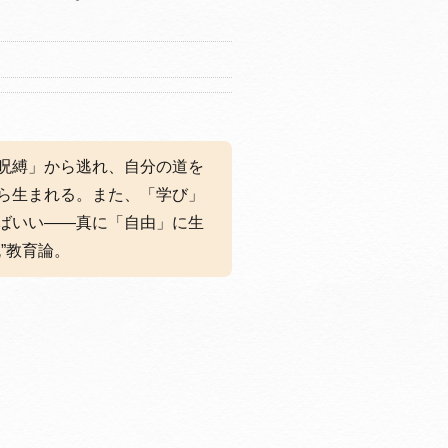
呪縛」から逃れ、自分の道を
ら生まれる。また、「学び」
ばいい——真に「自由」に生
”教育論。