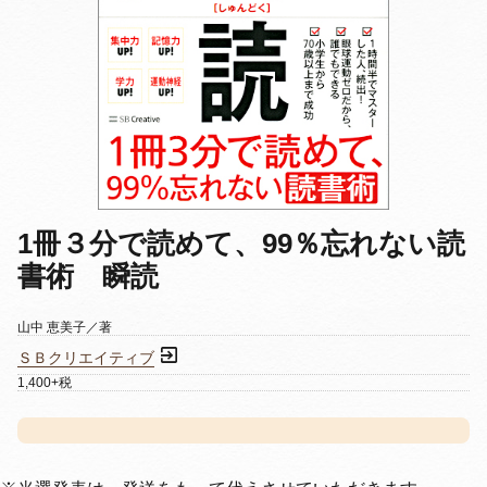
1冊３分で読めて、99％忘れない読
書術 瞬読
山中 恵美子／著
ＳＢクリエイティブ
1,400+税