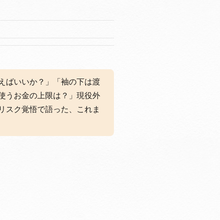
えばいいか？」「袖の下は渡
使うお金の上限は？」現役外
リスク覚悟で語った、これま