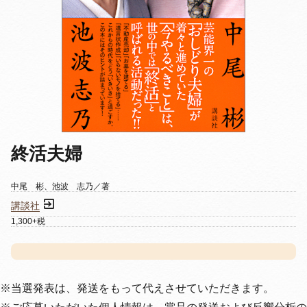
終活夫婦
中尾 彬、池波 志乃／著
講談社
1,300+税
※当選発表は、発送をもって代えさせていただきます。