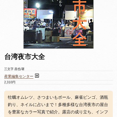
台湾夜市大全
三文字 昌也/著
産業編集センター
2,310円
牡蠣オムレツ、さつまいもボール、麻雀ビンゴ、酒瓶
釣り、ネイルに占いまで！多種多様な台湾夜市の屋台
を豊富なカラー写真で紹介。露店の成り立ち、インフ