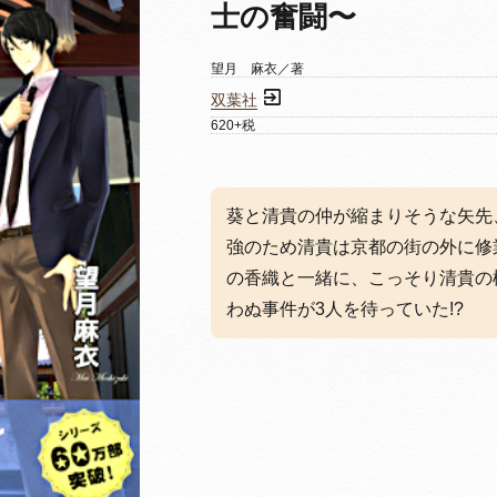
士の奮闘〜
望月 麻衣／著
双葉社
620+税
葵と清貴の仲が縮まりそうな矢先
強のため清貴は京都の街の外に修
の香織と一緒に、こっそり清貴の
わぬ事件が3人を待っていた!?