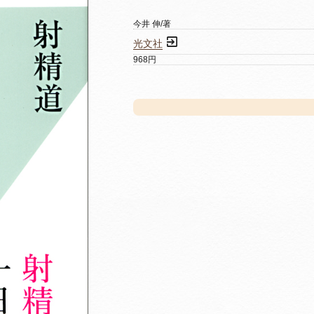
今井 伸/著
光文社
968円